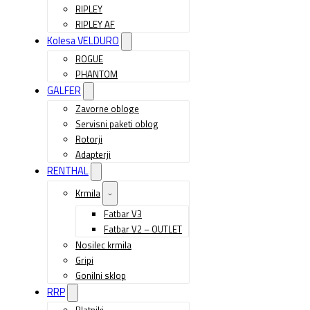
RIPLEY
RIPLEY AF
Kolesa VELDURO
ROGUE
PHANTOM
GALFER
Zavorne obloge
Servisni paketi oblog
Rotorji
Adapterji
RENTHAL
Krmila
Fatbar V3
Fatbar V2 – OUTLET
Nosilec krmila
Gripi
Gonilni sklop
RRP
Blatniki