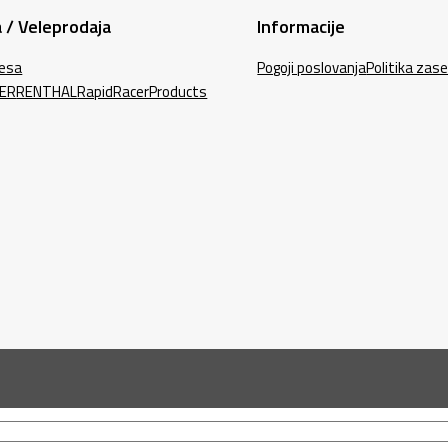
 / Veleprodaja
Informacije
lesa
Pogoji poslovanja
Politika zas
ER
RENTHAL
RapidRacerProducts