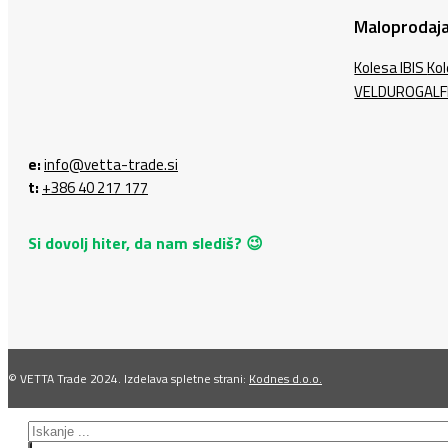
Maloprodaja
Kolesa IBIS
Ko
VELDURO
GALF
e:
info@vetta-trade.si
t:
+386 40 217 177
Si dovolj hiter, da nam slediš? 😉
© VETTA Trade 2024. Izdelava spletne strani:
Kodnes d.o.o.
Search