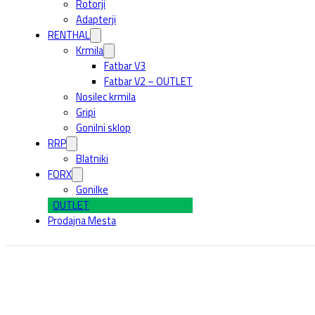
Rotorji
Adapterji
RENTHAL
Krmila
Fatbar V3
Fatbar V2 – OUTLET
Nosilec krmila
Gripi
Gonilni sklop
RRP
Blatniki
FORX
Gonilke
OUTLET
Prodajna Mesta