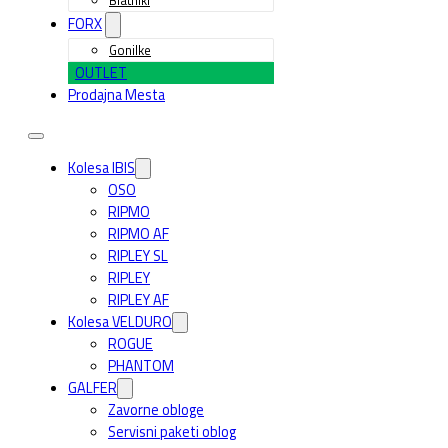
FORX
Gonilke
OUTLET
Prodajna Mesta
Kolesa IBIS
OSO
RIPMO
RIPMO AF
RIPLEY SL
RIPLEY
RIPLEY AF
Kolesa VELDURO
ROGUE
PHANTOM
GALFER
Zavorne obloge
Servisni paketi oblog