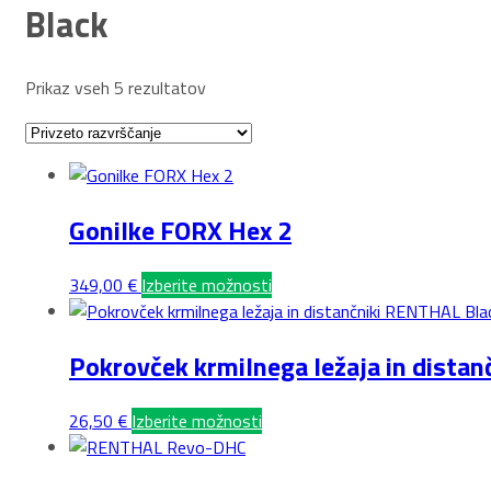
Black
Prikaz vseh 5 rezultatov
Gonilke FORX Hex 2
Ta
349,00
€
Izberite možnosti
izdelek
ima
Pokrovček krmilnega ležaja in dista
več
različic.
Možnosti
Ta
26,50
€
Izberite možnosti
lahko
izdelek
izberete
ima