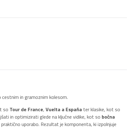
o cestnim in gramoznim kolesom.
ot so
Tour de France
,
Vuelta a España
ter klasike, kot so
šati in optimizirati glede na ključne vidike, kot so
bočna
 praktično uporabo. Rezultat je komponenta, ki izpolnjuje