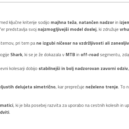
d ključne kriterije sodijo
majhna teža
,
natančen nadzor
in
izje
er predstavlja svoj
najzmogljivejši model doslej
, ki združuje
vrhu
istemov, pri tem pa
ne izgubi ničesar na vzdržljivosti ali zaneslji
ogije
Shark
, ki se je že dokazala v
MTB
in
off-road
segmentu, zdaj 
evni kolesarji dobijo
stabilnejši in bolj nadzorovan zavorni odziv
ljustih delujeta simetrično
, kar preprečuje
neželeno trenje
. To n
 matici
, ki je bila posebej razvita za uporabo na cestnih kolesih in u
dviti
.