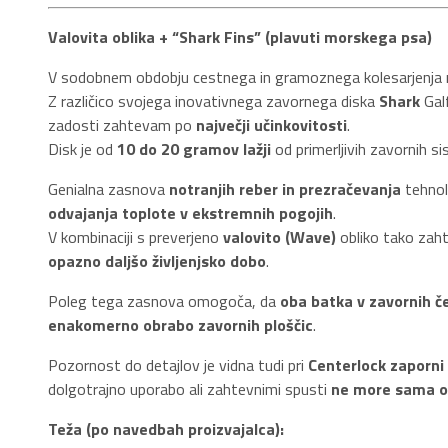
Valovita oblika + “Shark Fins” (plavuti morskega psa)
V sodobnem obdobju cestnega in gramoznega kolesarjenja me
Z različico svojega inovativnega zavornega diska
Shark
Galf
zadosti zahtevam po
največji učinkovitosti
.
Disk je od
10 do 20 gramov lažji
od primerljivih zavornih s
Genialna zasnova
notranjih reber in prezračevanja
tehnol
odvajanja toplote v ekstremnih pogojih
.
V kombinaciji s preverjeno
valovito (Wave)
obliko tako zaht
opazno daljšo življenjsko dobo
.
Poleg tega zasnova omogoča, da
oba batka v zavornih če
enakomerno obrabo zavornih ploščic
.
Pozornost do detajlov je vidna tudi pri
Centerlock zaporni
dolgotrajno uporabo ali zahtevnimi spusti
ne more sama o
Teža (po navedbah proizvajalca):