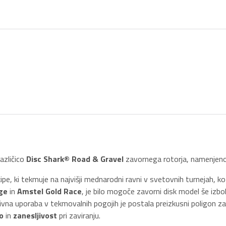
različico
Disc Shark® Road & Gravel
zavornega rotorja, namenjen
pe, ki tekmuje na najvišji mednarodni ravni v svetovnih turnejah, k
ge
in
Amstel Gold Race
, je bilo mogoče zavorni disk model še izbolj
zivna uporaba v tekmovalnih pogojih je postala preizkusni poligon za
o
in
zanesljivost
pri zaviranju.