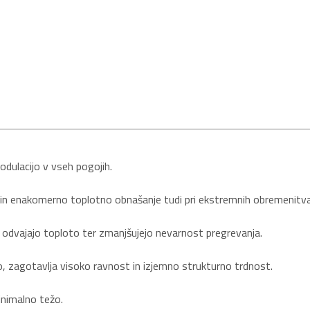
dulacijo v vseh pogojih.
bo in enakomerno toplotno obnašanje tudi pri ekstremnih obremenitv
o odvajajo toploto ter zmanjšujejo nevarnost pregrevanja.
, zagotavlja visoko ravnost in izjemno strukturno trdnost.
nimalno težo.