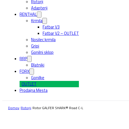
Rotorji
Adapterji
RENTHAL
Krmila
Fatbar V3
Fatbar V2 – OUTLET
Nosilec krmila
Gripi
Gonilni sklop
RRP
Blatniki
FORX
Gonilke
OUTLET
Prodajna Mesta
Domov
/
Rotorji
/
Rotor GALFER SHARK® Road C-L