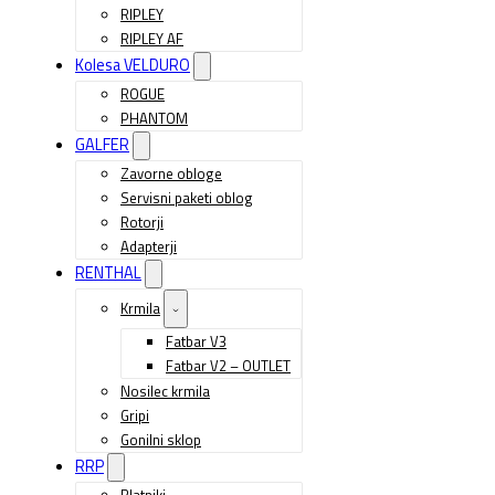
RIPLEY
RIPLEY AF
Kolesa VELDURO
ROGUE
PHANTOM
GALFER
Zavorne obloge
Servisni paketi oblog
Rotorji
Adapterji
RENTHAL
Krmila
Fatbar V3
Fatbar V2 – OUTLET
Nosilec krmila
Gripi
Gonilni sklop
RRP
Blatniki