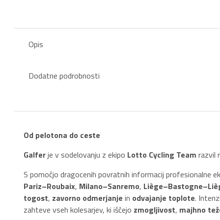
L
količina
Opis
Dodatne podrobnosti
Od pelotona do ceste
Galfer
je v sodelovanju z ekipo
Lotto Cycling Team
razvil 
S pomočjo dragocenih povratnih informacij profesionalne eki
Pariz–Roubaix
,
Milano–Sanremo
,
Liège–Bastogne–Liè
togost
,
zavorno odmerjanje
in
odvajanje toplote
. Inten
zahteve vseh kolesarjev, ki iščejo
zmogljivost
,
majhno tež