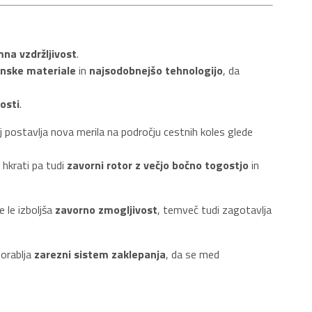
mna vzdržljivost
.
nske materiale
in
najsodobnejšo tehnologijo
, da
vosti
.
postavlja nova merila na področju cestnih koles glede
, hkrati pa tudi
zavorni rotor z večjo bočno togostjo
in
e le izboljša
zavorno zmogljivost
, temveč tudi zagotavlja
porablja
zarezni sistem zaklepanja
, da se med