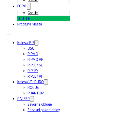
FORX
Gonilke
OUTLET
Prodajna Mesta
Kolesa IBIS
OSO
RIPMO
RIPMO AF
RIPLEY SL
RIPLEY
RIPLEY AF
Kolesa VELDURO
ROGUE
PHANTOM
GALFER
Zavorne obloge
Servisni paketi oblog