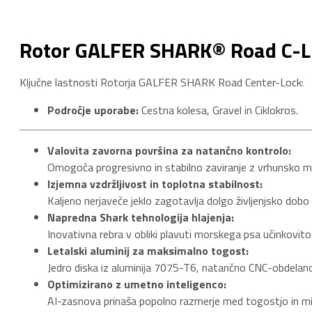
Rotor GALFER SHARK® Road C-L
Ključne lastnosti Rotorja GALFER SHARK Road Center-Lock:
Področje uporabe:
Cestna kolesa, Gravel in Ciklokros.
Valovita zavorna površina za natančno kontrolo:
Omogoča progresivno in stabilno zaviranje z vrhunsko mo
Izjemna vzdržljivost in toplotna stabilnost:
Kaljeno nerjaveče jeklo zagotavlja dolgo življenjsko do
Napredna Shark tehnologija hlajenja:
Inovativna rebra v obliki plavuti morskega psa učinkovit
Letalski aluminij za maksimalno togost:
Jedro diska iz aluminija 7075-T6, natančno CNC-obdelano
Optimizirano z umetno inteligenco:
AI-zasnova prinaša popolno razmerje med togostjo in mi