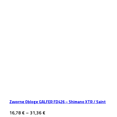
Zavorne Obloge GALFER FD426 – Shimano XTR / Saint
Cenovni
16,78
€
–
31,36
€