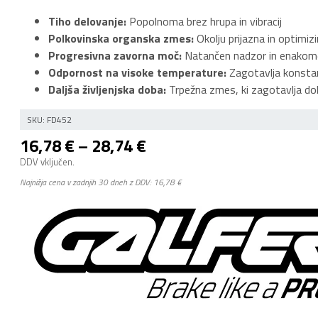
Tiho delovanje:
Popolnoma brez hrupa in vibracij
Polkovinska organska zmes:
Okolju prijazna in optimi
Progresivna zavorna moč:
Natančen nadzor in enakome
Odpornost na visoke temperature:
Zagotavlja konstan
Daljša življenjska doba:
Trpežna zmes, ki zagotavlja dol
SKU:
FD452
Cenovni
16,78
€
–
28,74
€
razpon:
DDV vključen.
od
Najnižja cena v zadnjih 30 dneh z DDV:
16,78
€
16,78 €
do
28,74 €