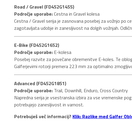
Road / Gravel (FD452G1455)
Področje uporabe:
Cestna in Gravel kolesa
Cestna / Gravel serija je zasnovana posebej za vožnjo po c
zagotavljata udobje in zanesljivost na dolgih vožnjah. Odličn
E-Bike (FD452G1652)
Področje uporabe:
E-kolesa
Posebej razvite za povečane obremenitve E-koles. Te obloge 
Galferjevimi rotorji premera 223 mm za optimalno zmogljiv
Advanced (FD452G1851)
Področje uporabe:
Trail, Downhill, Enduro, Cross Country
Napredna serija je vsestranska izbira za vse vremenske pogoj
potrebujejo zanesljivost in varnost.
Potrebuješ več informacij?
Klik: Razlike med Galfer Ob