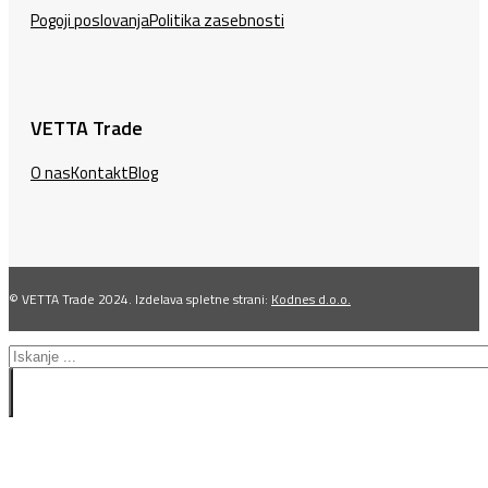
Pogoji poslovanja
Politika zasebnosti
VETTA Trade
O nas
Kontakt
Blog
© VETTA Trade 2024. Izdelava spletne strani:
Kodnes d.o.o.
Search