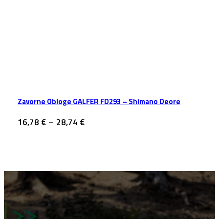
Zavorne Obloge GALFER FD293 – Shimano Deore
Cenovni
16,78
€
–
28,74
€
razpon:
od
16,78 €
do
28,74 €