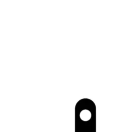
razpon:
od
16,78 €
do
31,36 €