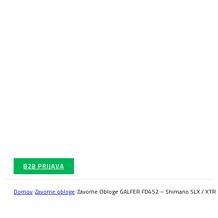
B2B PRIJAVA
Domov
/
Zavorne obloge
/
Zavorne Obloge GALFER FD452 – Shimano SLX / XTR