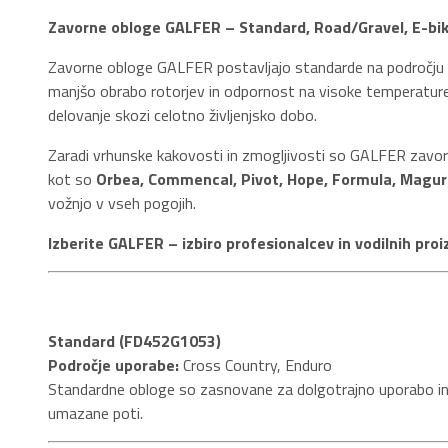
Zavorne obloge GALFER – Standard, Road/Gravel, E-bi
Zavorne obloge GALFER postavljajo standarde na področju za
manjšo obrabo rotorjev in odpornost na visoke temperature
delovanje skozi celotno življenjsko dobo.
Zaradi vrhunske kakovosti in zmogljivosti so GALFER zavorn
kot so
Orbea, Commencal, Pivot, Hope, Formula, Magu
vožnjo v vseh pogojih.
Izberite GALFER – izbiro profesionalcev in vodilnih pro
Standard (FD452G1053)
Področje uporabe:
Cross Country, Enduro
Standardne obloge so zasnovane za dolgotrajno uporabo in ko
umazane poti.