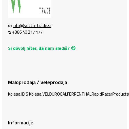
e:
info@vetta-trade.si
t:
+386 40 217 177
Si dovolj hiter, da nam slediš? 😉
Maloprodaja / Veleprodaja
Kolesa IBIS
Kolesa VELDURO
GALFER
RENTHAL
RapidRacerProducts
Informacije