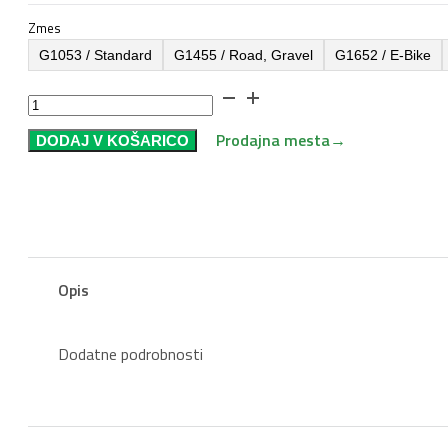
Zmes
G1053 / Standard
G1455 / Road, Gravel
G1652 / E-Bike
Zavorne
Obloge
Prodajna mesta
→
DODAJ V KOŠARICO
GALFER
FD452
-
Shimano
SLX
/
XTR
Opis
količina
Dodatne podrobnosti