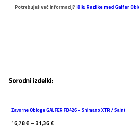
Potrebuješ več informacij?
Klik: Razlike med Galfer Ob
Sorodni izdelki:
Zavorne Obloge GALFER FD426 – Shimano XTR / Saint
Cenovni
16,78
€
–
31,36
€
razpon:
od