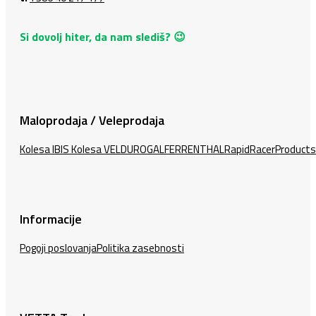
Si dovolj hiter, da nam slediš? 😉
Maloprodaja / Veleprodaja
Kolesa IBIS
Kolesa VELDURO
GALFER
RENTHAL
RapidRacerProducts
Informacije
Pogoji poslovanja
Politika zasebnosti