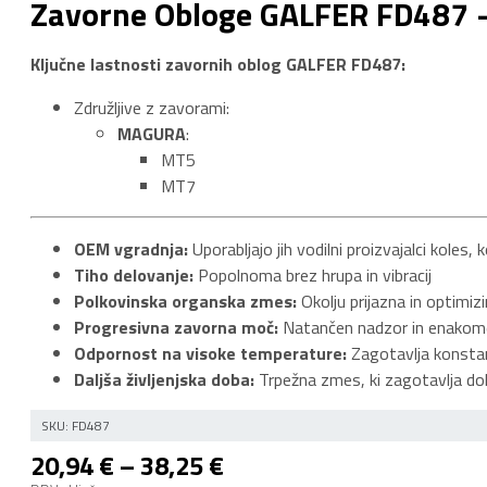
Zavorne Obloge GALFER FD487
Ključne lastnosti zavornih oblog GALFER FD487:
Združljive z zavorami:
MAGURA
:
MT5
MT7
OEM vgradnja:
Uporabljajo jih vodilni proizvajalci koles,
Tiho delovanje:
Popolnoma brez hrupa in vibracij
Polkovinska organska zmes:
Okolju prijazna in optimi
Progresivna zavorna moč:
Natančen nadzor in enakome
Odpornost na visoke temperature:
Zagotavlja konstan
Daljša življenjska doba:
Trpežna zmes, ki zagotavlja dol
SKU:
FD487
Cenovni
20,94
€
–
38,25
€