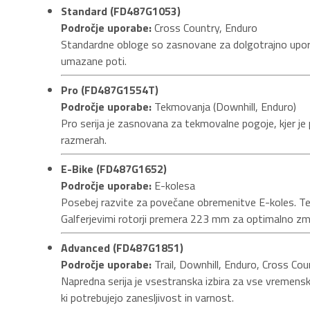
Standard (FD487G1053)
Področje uporabe:
Cross Country, Enduro
Standardne obloge so zasnovane za dolgotrajno uporabo
umazane poti.
Pro (FD487G1554T)
Področje uporabe:
Tekmovanja (Downhill, Enduro)
Pro serija je zasnovana za tekmovalne pogoje, kjer j
razmerah.
E-Bike (FD487G1652)
Področje uporabe:
E-kolesa
Posebej razvite za povečane obremenitve E-koles. Te o
Galferjevimi rotorji premera 223 mm za optimalno zm
Advanced (FD487G1851)
Področje uporabe:
Trail, Downhill, Enduro, Cross Cou
Napredna serija je vsestranska izbira za vse vremenske
ki potrebujejo zanesljivost in varnost.