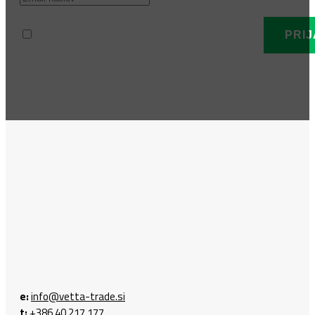
Prebral sem in strinjam se s politiko zasebnosti.
e:
info@vetta-trade.si
t:
+386 40 217 177