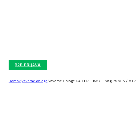
B2B PRIJAVA
Domov
/
Zavorne obloge
/
Zavorne Obloge GALFER FD487 – Magura MT5 / MT7