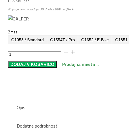
razpon:
DDV vključen.
od
Najnižja cena v zadnjih 30 dneh z DDV:
20,94
€
20,94 €
do
38,25 €
Zmes
G1053 / Standard
G1554T / Pro
G1652 / E-Bike
G1851 
Zavorne
Obloge
Prodajna mesta
→
DODAJ V KOŠARICO
GALFER
FD487
-
Magura
MT5
/
MT7
Opis
količina
Dodatne podrobnosti