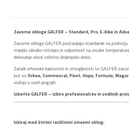
Zavorne obloge GALFER – Standard, Pro, E-bike in Adv
Zavorne obloge GALFER postavljajo standarde na področju za
manjšo obrabo rotorjev in odpornost na visoke temperature
delovanje skozi celotno življenjsko dobo.
Zaradi vrhunske kakovosti in zmogljivosti so GALFER zavorn
kot so
Orbea, Commencal, Pivot, Hope, Formula, Magu
vožnjo v vseh pogojih.
Izberite GALFER – izbiro profesionalcev in vodilnih pro
Izbiraj med štirimi različnimi zmesmi oblog: