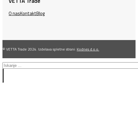
VETTA Trade
O nas
Kontakt
Blog
© VETTA Trade 2024. Izdelava spletne strani:
Kodnes d.o.o.
Search