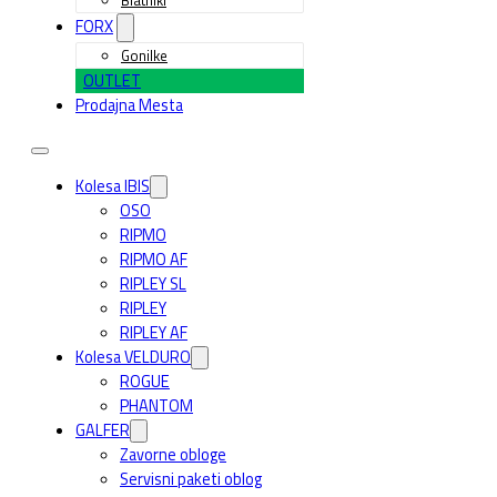
FORX
Gonilke
OUTLET
Prodajna Mesta
Kolesa IBIS
OSO
RIPMO
RIPMO AF
RIPLEY SL
RIPLEY
RIPLEY AF
Kolesa VELDURO
ROGUE
PHANTOM
GALFER
Zavorne obloge
Servisni paketi oblog