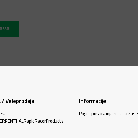
 / Veleprodaja
Informacije
lesa
Pogoji poslovanja
Politika zas
ER
RENTHAL
RapidRacerProducts