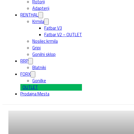
Rotorji
Adapterji
RENTHAL
Krmila
Fatbar V3
Fatbar V2 – OUTLET
Nosilec krmila
Gripi
Gonilni sklop
RRP
Blatniki
FORX
Gonilke
OUTLET
Prodajna Mesta