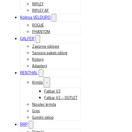
RIPLEY
RIPLEY AF
Kolesa VELDURO
ROGUE
PHANTOM
GALFER
Zavorne obloge
Servisni paketi oblog
Rotorji
Adapterji
RENTHAL
Krmila
Fatbar V3
Fatbar V2 – OUTLET
Nosilec krmila
Gripi
Gonilni sklop
RRP
Blatniki