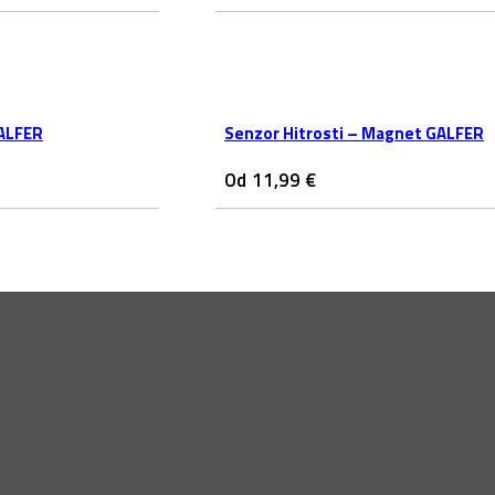
GALFER
Senzor Hitrosti – Magnet GALFER
Od
11,99
€
ih znamkah in akcijah.