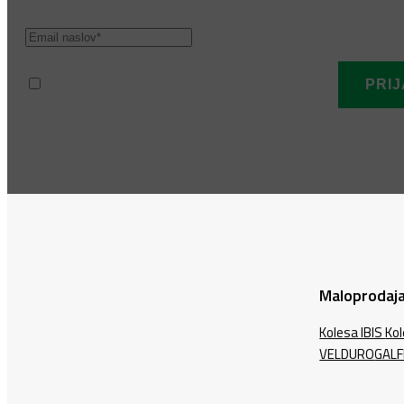
Prebral sem in strinjam se s politiko zasebnosti.
Maloprodaja
Kolesa IBIS
Ko
VELDURO
GALF