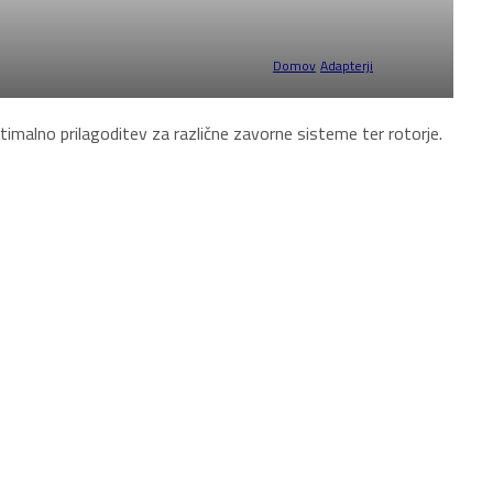
Domov
/
Adapterji
/
Stran 1
ptimalno prilagoditev za različne zavorne sisteme ter rotorje.