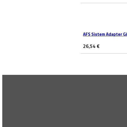
AFS Sistem Adapter 
26,54
€
Pridruži se vrhu
Prijavi se na naše E-novice! Bodi prvi obveščen o novih blagovn