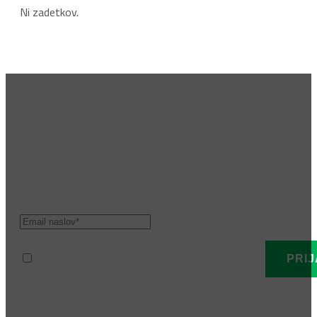
Ni zadetkov.
Pridruži se vrhu
Prijavi se na naše E-novice! Bodi prvi obveščen o novih blagovnih z
Prebral sem in strinjam se s politiko zasebnosti.