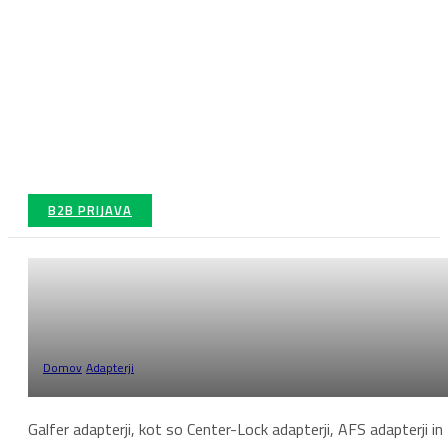
B2B PRIJAVA
Adapterji
Domov
/
Adapterji
/
Stran 1
Galfer adapterji, kot so Center-Lock adapterji, AFS adapterji in