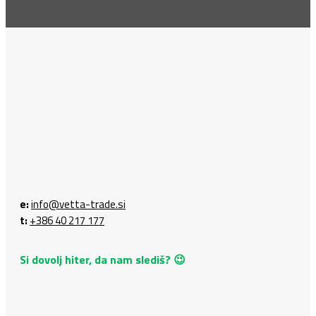
e:
info@vetta-trade.si
t:
+386 40 217 177
Si dovolj hiter, da nam slediš? 😉