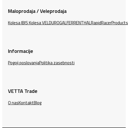
Maloprodaja / Veleprodaja
Kolesa IBIS
Kolesa VELDURO
GALFER
RENTHAL
RapidRacerProducts
Informacije
Pogoji poslovanja
Politika zasebnosti
VETTA Trade
O nas
Kontakt
Blog