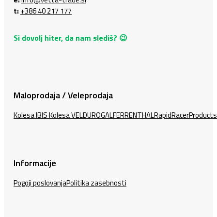
t:
+386 40 217 177
Si dovolj hiter, da nam slediš? 😉
Maloprodaja / Veleprodaja
Kolesa IBIS
Kolesa VELDURO
GALFER
RENTHAL
RapidRacerProducts
Informacije
Pogoji poslovanja
Politika zasebnosti