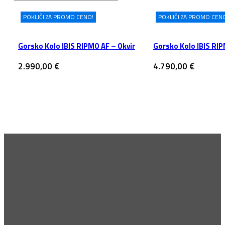
POKLIČI ZA PROMO CENO!
POKLIČI ZA PROMO CEN
Gorsko Kolo IBIS RIPMO AF – Okvir
Gorsko Kolo IBIS RI
2.990,00
€
4.790,00
€
Pridruži se vrhu
Prijavi se na naše E-novice! Bodi prvi obveščen o novih blagovnih z