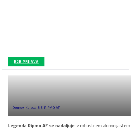
B2B PRIJAVA
RIPMO AF
Domov
/
Kolesa IBIS
/
RIPMO AF
/
Stran 1
Legenda Ripmo AF se nadaljuje
: v robustnem aluminijastem