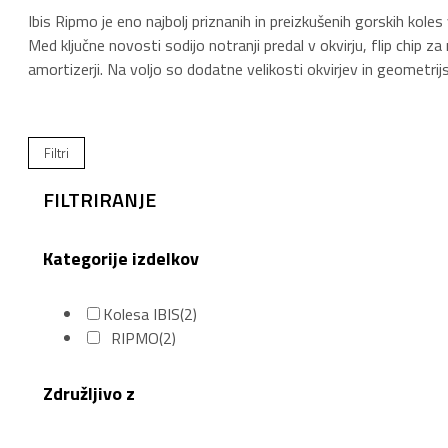
Ibis Ripmo je eno najbolj priznanih in preizkušenih gorskih kole
Med ključne novosti sodijo notranji predal v okvirju, flip chip z
amortizerji. Na voljo so dodatne velikosti okvirjev in geometrijs
Filtri
FILTRIRANJE
Kategorije izdelkov
Kolesa IBIS
(2)
RIPMO
(2)
Združljivo z