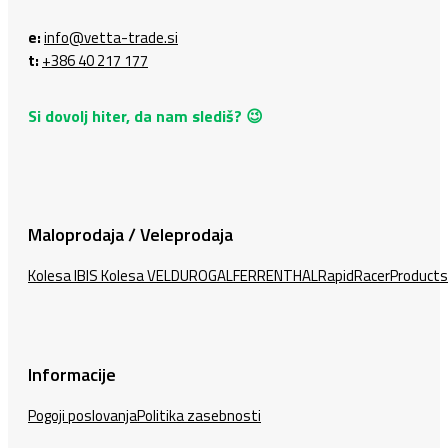
e:
info@vetta-trade.si
t:
+386 40 217 177
Si dovolj hiter, da nam slediš? 😉
Maloprodaja / Veleprodaja
Kolesa IBIS
Kolesa VELDURO
GALFER
RENTHAL
RapidRacerProducts
Informacije
Pogoji poslovanja
Politika zasebnosti