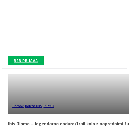
B2B PRIJAVA
RIPMO
Domov
/
Kolesa IBIS
/
RIPMO
/
Stran 1
Ibis Ripmo – legendarno enduro/trail kolo z naprednimi f