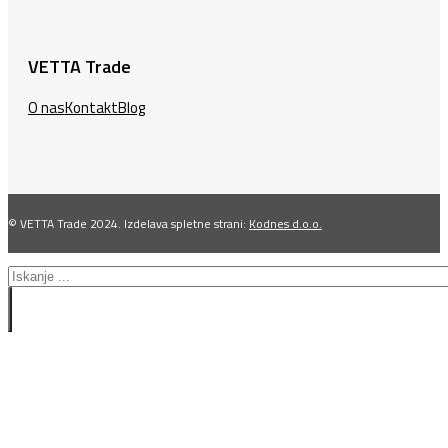
VETTA Trade
O nas
Kontakt
Blog
© VETTA Trade 2024. Izdelava spletne strani:
Kodnes d.o.o.
Search